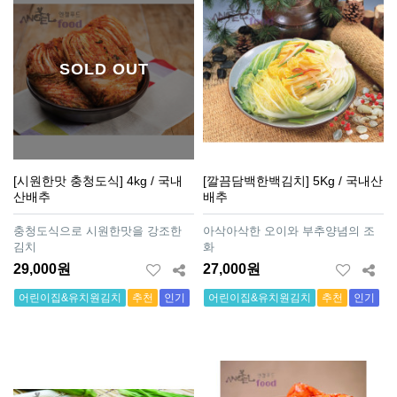
SOLD OUT
[시원한맛 충청도식] 4kg / 국내
[깔끔담백한백김치] 5Kg / 국내산
산배추
배추
충청도식으로 시원한맛을 강조한
아삭아삭한 오이와 부추양념의 조
김치
화
29,000원
27,000원
어린이집&유치원김치
추천
인기
어린이집&유치원김치
추천
인기