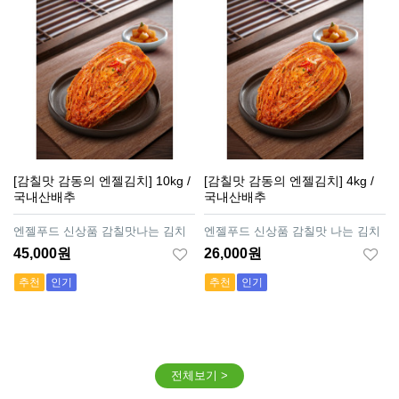
[감칠맛 감동의 엔젤김치] 10kg /
[감칠맛 감동의 엔젤김치] 4kg /
국내산배추
국내산배추
엔젤푸드 신상품 감칠맛나는 김치
엔젤푸드 신상품 감칠맛 나는 김치
45,000원
26,000원
추천
인기
추천
인기
전체보기 >