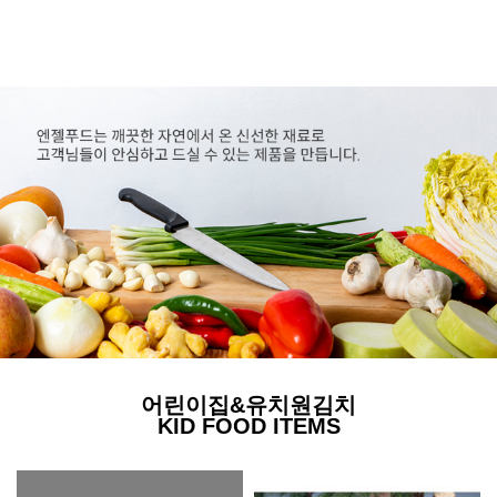
어린이집&유치원김치
KID FOOD ITEMS