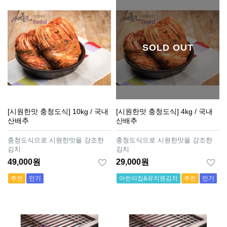
SOLD OUT
[시원한맛 충청도식] 10kg / 국내
[시원한맛 충청도식] 4kg / 국내
산배추
산배추
충청도식으로 시원한맛을 강조한
충청도식으로 시원한맛을 강조한
김치
김치
49,000원
29,000원
추천
인기
어린이집&유치원김치
추천
인기