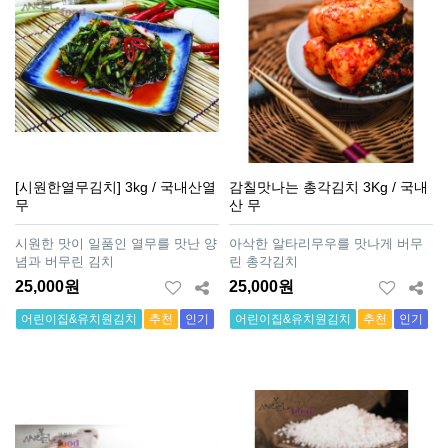
[시원한열무김치] 3kg / 국내산열
감칠맛나는 총각김치 3Kg / 국내
무
산 무
시원한 맛이 일품인 열무를 맛난 양
아삭한 알타리무우를 맛나게 버무
념과 버무린 김치
린 총각김치
25,000원
25,000원
어린이집&유치원김치
추천
인기
어린이집&유치원김치
추천
인기