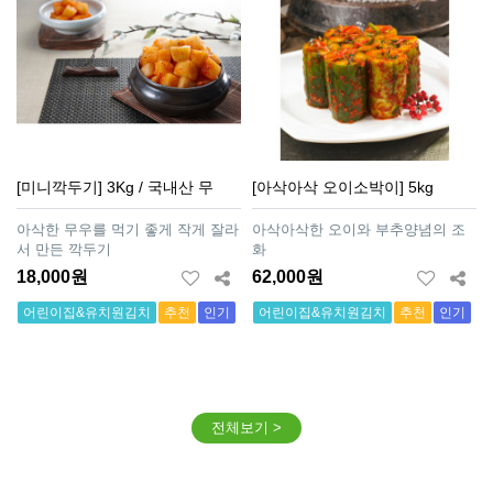
[미니깍두기] 3Kg / 국내산 무
[아삭아삭 오이소박이] 5kg
아삭한 무우를 먹기 좋게 작게 잘라
아삭아삭한 오이와 부추양념의 조
서 만든 깍두기
화
18,000원
62,000원
어린이집&유치원김치
추천
인기
어린이집&유치원김치
추천
인기
전체보기 >