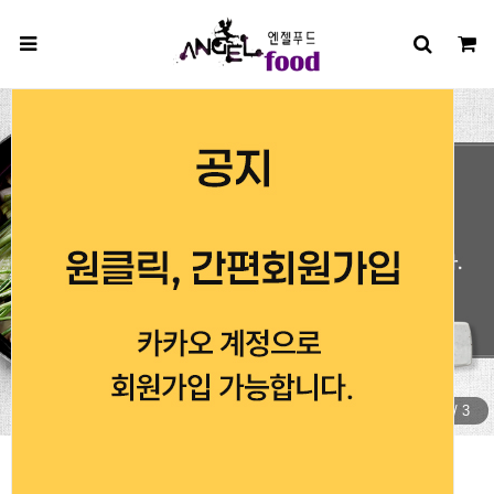
2
/
3
인기상품