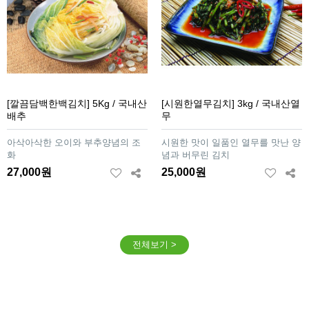
[깔끔담백한백김치] 5Kg / 국내산
[시원한열무김치] 3kg / 국내산열
배추
무
아삭아삭한 오이와 부추양념의 조
시원한 맛이 일품인 열무를 맛난 양
화
념과 버무린 김치
27,000원
25,000원
전체보기 >